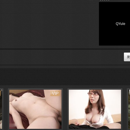
QYule
发