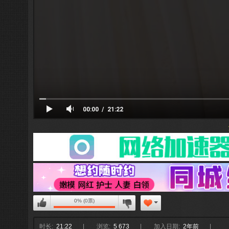
00:00
21:22
温馨提
0% (0票)
时长:
21:22
浏览:
5 673
加入日期:
2年前