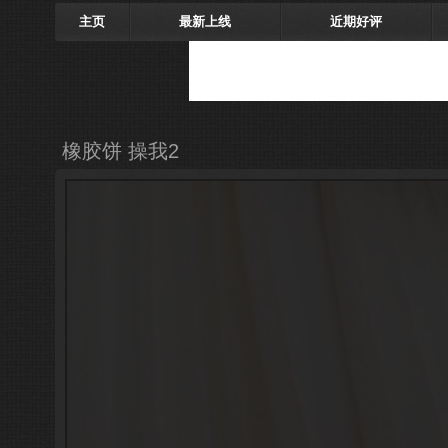
主页
最新上线
近期好评
橡胶饼 操我2