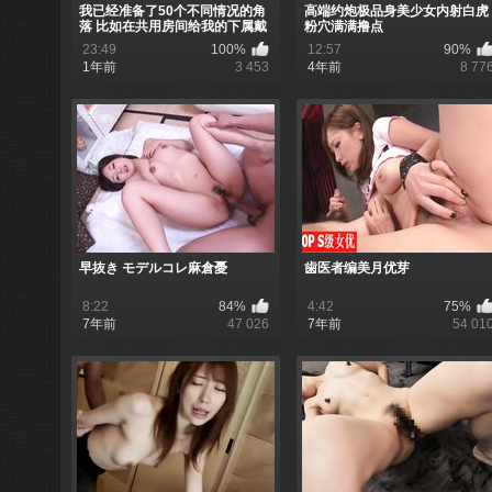
我已经准备了50个不同情况的角
高端约炮极品身美少女内射白虎
落 比如在共用房间给我的下属戴
粉穴满满撸点
绿帽子
23:49
100%
12:57
90%
1年前
3 453
4年前
8 77
早抜き モデルコレ麻倉憂
歯医者编美月优芽
8:22
84%
4:42
75%
7年前
47 026
7年前
54 01