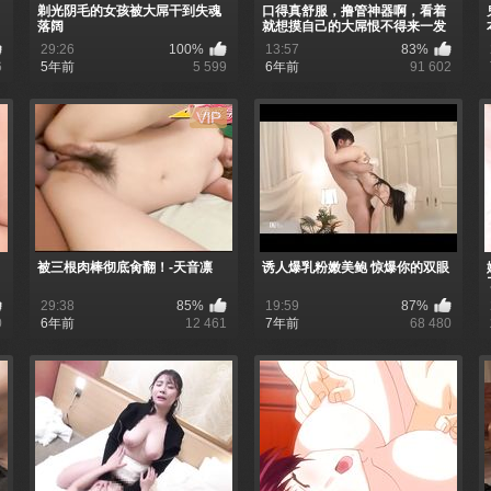
剃光阴毛的女孩被大屌干到失魂
口得真舒服，撸管神器啊，看着
落阔
就想摸自己的大屌恨不得来一发
29:26
100%
13:57
83%
6
5年前
5 599
6年前
91 602
被三根肉棒彻底肏翻！-天音凛
诱人爆乳粉嫩美鲍 惊爆你的双眼
29:38
85%
19:59
87%
0
6年前
12 461
7年前
68 480