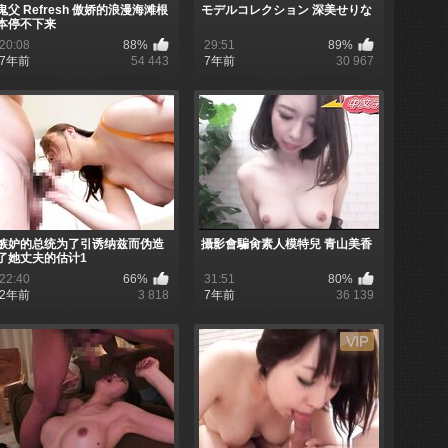
鬼父 Refresh 傲娇的浪漫海滩根
モデルコレクション 深美せりな
本停不下来
20:08
88%
29:51
89%
7年前
54 443
7年前
30 967
嫉妒的总统为了引诱纳兹而伪造
攝影會騙肏素人模特兒 青山美香
了她丈夫的估计1
22:40
66%
31:51
80%
2年前
3 818
7年前
36 139